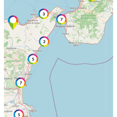
3
7
2
5
7
5