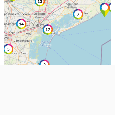
13
2
7
14
17
5
2
3