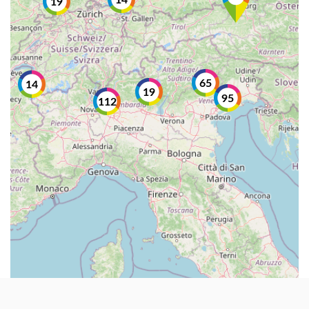
14
19
65
14
19
95
112