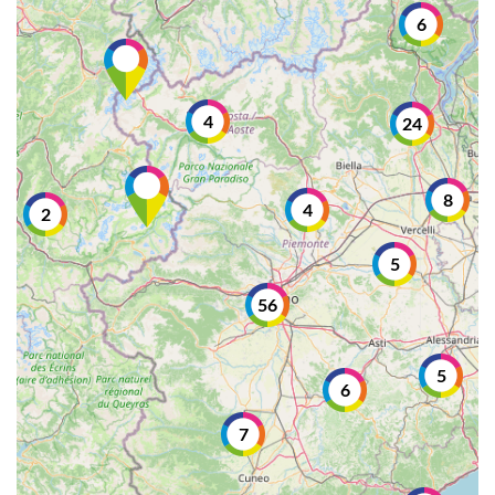
6
4
24
8
4
2
5
56
5
6
7