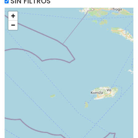
SIN FILTROS
+
−