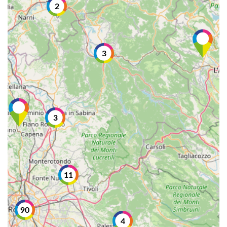
2
3
3
11
90
4