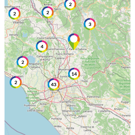
2
2
2
3
4
2
14
2
43