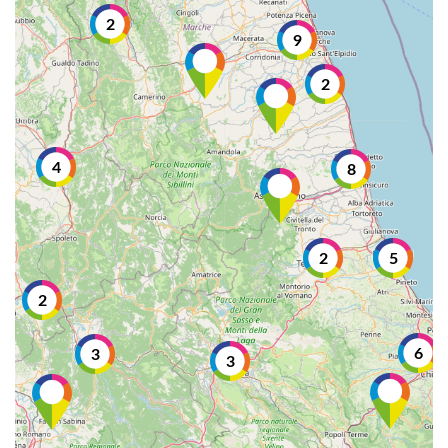
2
9
2
4
8
2
5
2
6
3
3