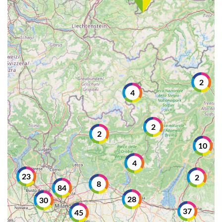
2
4
2
2
10
4
23
2
8
84
28
30
37
45