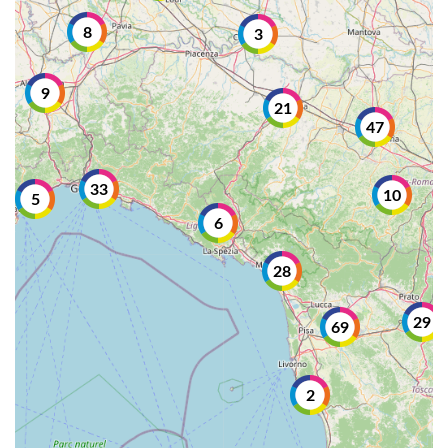
8
3
9
21
47
33
10
5
6
28
29
69
2