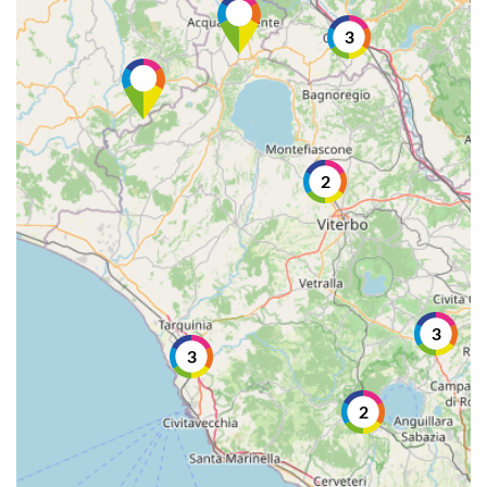
3
2
3
3
2