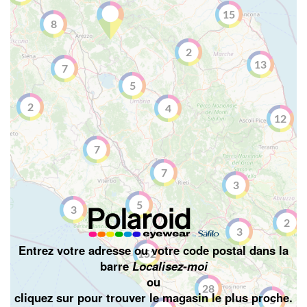
15
8
2
13
7
5
2
4
12
7
7
3
5
3
2
3
Entrez votre adresse ou votre code postal dans la
152
barre
Localisez-moi
ou
28
cliquez sur
pour trouver le magasin le plus proche.
5