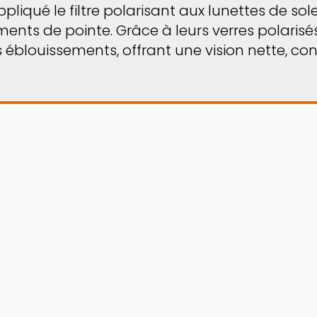
liqué le filtre polarisant aux lunettes de sol
ents de pointe. Grâce à leurs verres polarisés 
les éblouissements, offrant une vision nette, c
! Grâce au
Virtual Try
avant de les avoir