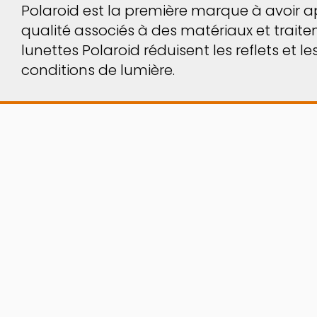
Polaroid est la première marque à avoir app
qualité associés à des matériaux et traitem
lunettes Polaroid réduisent les reflets et 
conditions de lumière.
ESSAYEZ AVANT D'ACHETER !
Un nombre incroyable de modèles à essayer 
On
, vous pouvez porter vos modèles préférés 
entre vos mains.
ALLER SUR LE VIRTUAL TRY ON