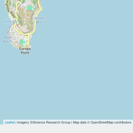
Leaflet
| Imagery GIScience Research Group | Map data © OpenStreetMap contributors