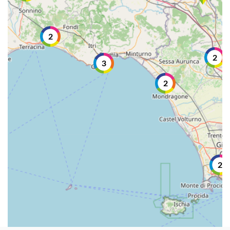
2
2
3
2
2