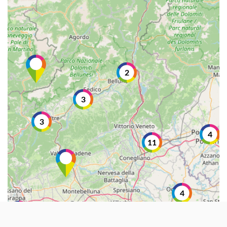
2
3
3
4
11
4
9