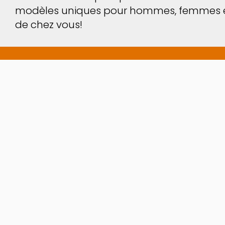
modèles uniques pour hommes, femmes et e
COLLECTION KIDS
de chez vous!
AUCUN FILTRE
ESSAYEZ AVANT D'ACHETER !
Un nombre incroyable de modèles à essayer 
On
, vous pouvez porter vos modèles préférés 
entre vos mains.
ALLER SUR LE VIRTUAL TRY ON