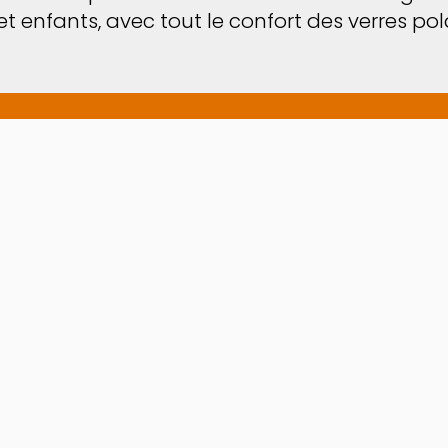
nfants, avec tout le confort des verres pola
! Grâce au
Virtual Try
avant de les avoir