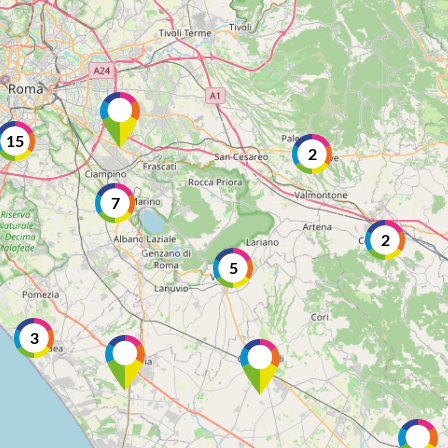
15
2
7
2
5
3