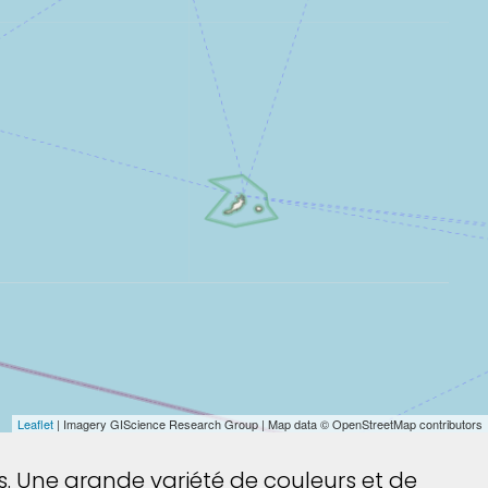
Leaflet
| Imagery GIScience Research Group | Map data © OpenStreetMap contributors
s. Une grande variété de couleurs et de