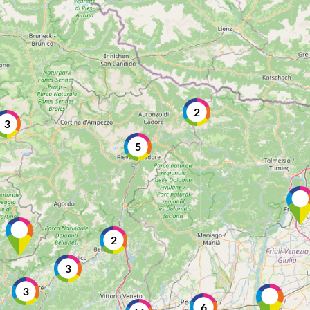
2
3
5
2
3
3
6