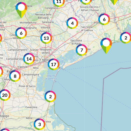
11
6
4
6
2
13
7
14
17
8
20
2
3