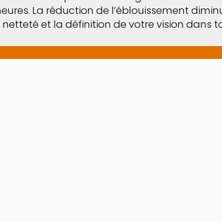
es. La réduction de l’éblouissement diminue 
netteté et la définition de votre vision dans t
! Grâce au
Virtual Try
avant de les avoir