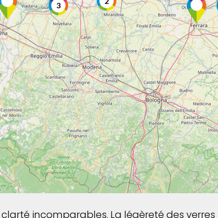
2
3
 clarté incomparables. La légèreté des verres