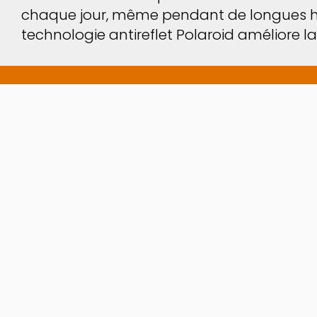
chaque jour, même pendant de longues heur
technologie antireflet Polaroid améliore la 
ESSAYEZ AVANT D'ACHETER !
Un nombre incroyable de modèles à essayer 
On
, vous pouvez porter vos modèles préférés 
entre vos mains.
ALLER SUR LE VIRTUAL TRY ON