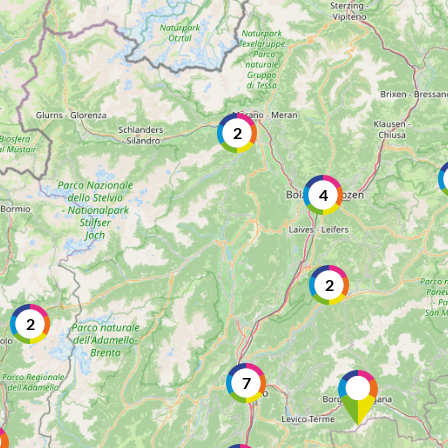
2
4
2
2
7