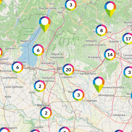
3
8
17
6
14
6
20
3
2
3
2