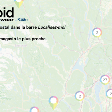
ostal dans la barre
Localisez-moi
2
 magasin le plus proche.
27
2
2