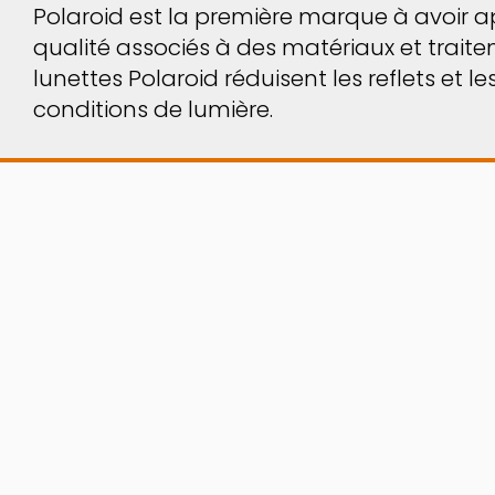
Polaroid est la première marque à avoir app
qualité associés à des matériaux et traitem
lunettes Polaroid réduisent les reflets et 
conditions de lumière.
ESSAYEZ AVANT D'ACHETER !
Un nombre incroyable de modèles à essayer 
On
, vous pouvez porter vos modèles préférés 
entre vos mains.
ALLER SUR LE VIRTUAL TRY ON