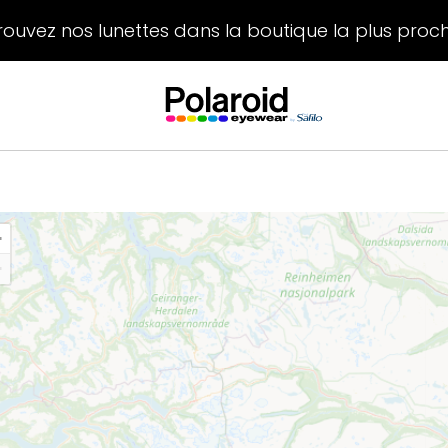
rouvez nos lunettes dans la boutique la plus proc
+
−