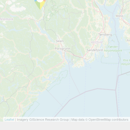
Leaflet
| Imagery GIScience Research Group | Map data © OpenStreetMap contributors