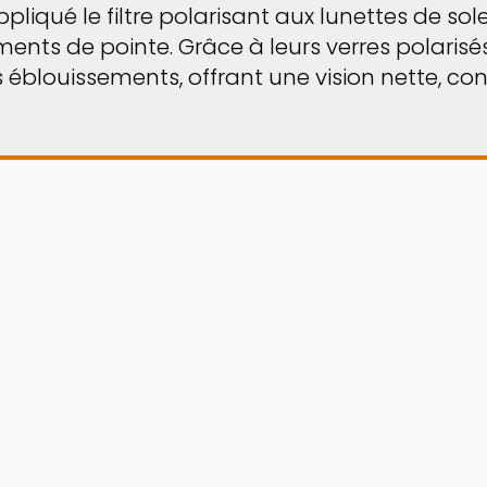
liqué le filtre polarisant aux lunettes de sol
ents de pointe. Grâce à leurs verres polarisés 
les éblouissements, offrant une vision nette, c
! Grâce au
Virtual Try
avant de les avoir