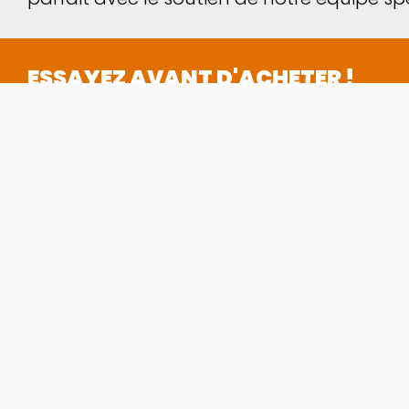
ESSAYEZ AVANT D'ACHETER !
Un nombre incroyable de modèles à essayer 
On
, vous pouvez porter vos modèles préférés 
entre vos mains.
ALLER SUR LE VIRTUAL TRY ON