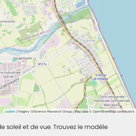
Leaflet
| Imagery GIScience Research Group | Map data © OpenStreetMap contributors
e soleil et de vue. Trouvez le modèle