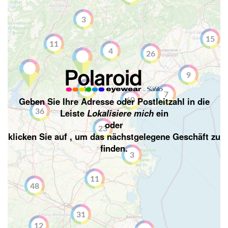
3
15
11
4
26
9
40
7
Geben Sie Ihre Adresse oder Postleitzahl in die
60
Leiste
Lokalisiere mich
ein
36
oder
23
klicken Sie auf
, um das nächstgelegene Geschäft zu
finden.
3
11
48
31
12