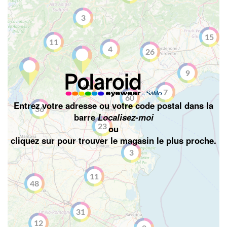
3
15
11
4
26
9
40
7
60
Entrez votre adresse ou votre code postal dans la
36
barre
Localisez-moi
ou
23
cliquez sur
pour trouver le magasin le plus proche.
3
11
48
31
12