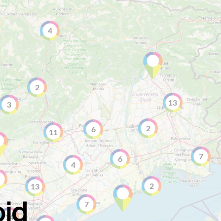
4
2
13
3
2
6
11
7
6
4
2
13
7
14