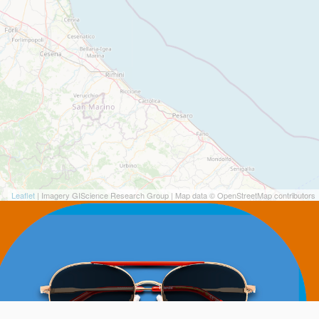
Leaflet
| Imagery GIScience Research Group | Map data © OpenStreetMap contributors