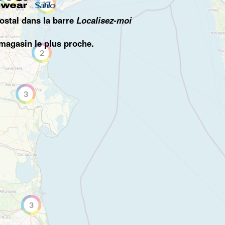
17
ostal dans la barre
Localisez-moi
 magasin le plus proche.
2
3
3