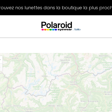
rouvez nos lunettes dans la boutique la plus proc
+
−