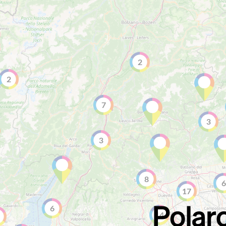
2
2
7
3
3
8
6
17
6
14