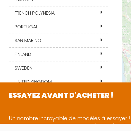
FRENCH POLYNESIA
PORTUGAL
SAN MARINO
FINLAND
SWEDEN
UNITED KINGDOM
ESSAYEZ AVANT D'ACHETER !
Filtrer par:
COLLECTION KIDS
Un nombre incroyable de modèles à essayer 
On
, vous pouvez porter vos modèles préférés 
AUCUN FILTRE